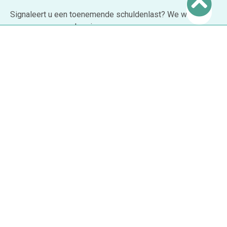
Signaleert u een toenemende schuldenlast? We werken
samen aan een oplossing.
Lees meer
Welzijnsorganisaties
De weg naar stabiliteit start met het verzamelen van de
juiste hulpverlening.
Lees meer
Schuldeisers
We helpen jou met het maken van de juiste afweging en
het vinden van een passende oplossing.
Lees meer